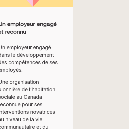
Un employeur engagé
et reconnu
Un employeur engagé
dans le développement
des compétences de ses
employés.
Une organisation
pionnière de l’habitation
sociale au Canada
reconnue pour ses
interventions novatrices
au niveau de la vie
communautaire et du